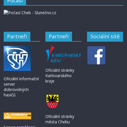
Počasí
Partneři
Partneři
Sociální sítě
Oficiální stránky
Karlovarského
Oficiální informační
kraje
server
dobrovolných
hasičů
Oficiální stránky
města Chebu