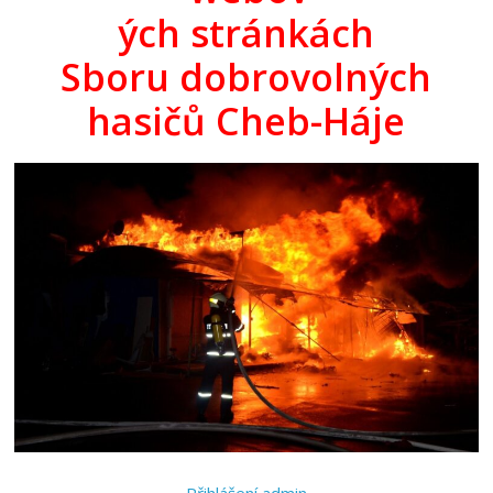
ých stránkách
Sboru dobrovolných
hasičů Cheb-Háje
Přihlášení admin