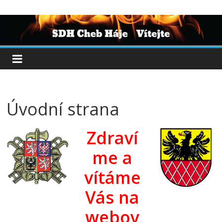
Úvodní strana
Zdraví
me a
vítáme
Vás na
webov