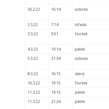
26.2.22
16:14
sobota
2.3.22
7:14
středa
3.3.22
9:51
čtvrtek
4.3.22
19:14
pátek
5.3.22
21:34
sobota
8.3.22
16:15
úterý
10.3.22
19:15
čtvrtek
11.3.22
19:15
pátek
11.3.22
21:24
pátek