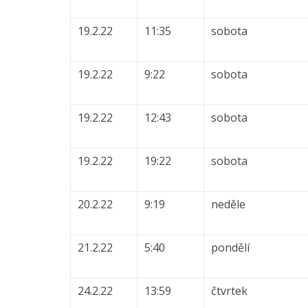
19.2.22
11:35
sobota
19.2.22
9:22
sobota
19.2.22
12:43
sobota
19.2.22
19:22
sobota
20.2.22
9:19
neděle
21.2.22
5:40
pondělí
24.2.22
13:59
čtvrtek