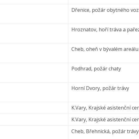
Dřenice, požár obytného vo
Hroznatov, hoří tráva a paře
Cheb, oheň v bývalém areálu
Podhrad, požár chaty
Horní Dvory, požár trávy
K.Vary, Krajské asistenční 
K.Vary, Krajské asistenční 
Cheb, Břehnická, požár trávy