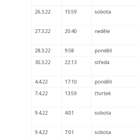
26.3.22
15:59
sobota
27.3.22
20:40
neděle
28.3.22
9:58
pondělí
30.3.22
22:13
středa
4.4.22
17:10
pondělí
7.4.22
13:59
čtvrtek
9.4.22
4:01
sobota
9.4.22
7:01
sobota