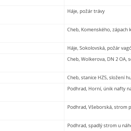
Háje, požár trávy
Cheb, Komenského, zápach 
Háje, Sokolovská, požár vagó
Cheb, Wolkerova, DN 2 OA, 
Cheb, stanice HZS, složení 
Podhrad, Horní, únik nafty na 
Podhrad, Všeborská, strom př
Podhrad, spadlý strom u náho