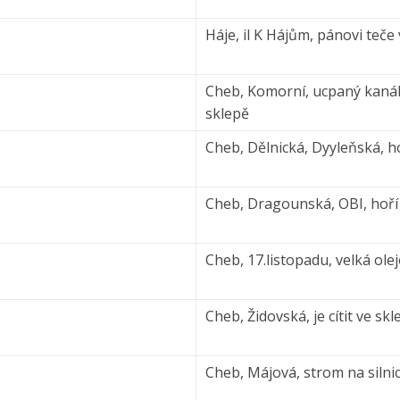
Háje, il K Hájům, pánovi teč
Cheb, Komorní, ucpaný kanál
sklepě
Cheb, Dělnická, Dyyleňská, h
Cheb, Dragounská, OBI, hoří
Cheb, 17.listopadu, velká ole
Cheb, Židovská, je cítit ve sk
Cheb, Májová, strom na silnic