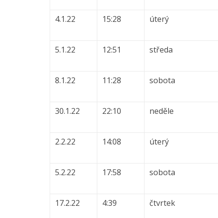
4.1.22
15:28
úterý
5.1.22
12:51
středa
8.1.22
11:28
sobota
30.1.22
22:10
neděle
2.2.22
14:08
úterý
5.2.22
17:58
sobota
17.2.22
4:39
čtvrtek