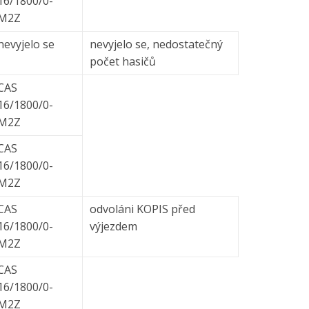
16/1800/0-
M2Z
nevyjelo se
nevyjelo se, nedostatečný
počet hasičů
CAS
16/1800/0-
M2Z
CAS
16/1800/0-
M2Z
CAS
odvoláni KOPIS před
16/1800/0-
výjezdem
M2Z
CAS
16/1800/0-
M2Z