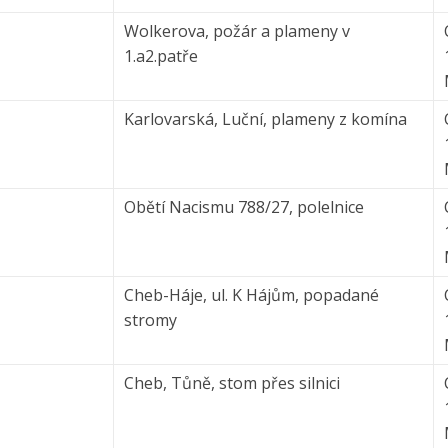
Wolkerova, požár a plameny v
1.a2.patře
Karlovarská, Luční, plameny z komína
Obětí Nacismu 788/27, polelnice
Cheb-Háje, ul. K Hájům, popadané
stromy
Cheb, Tůně, stom přes silnici