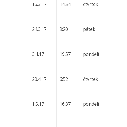
16.3.17
14:54
čtvrtek
24.3.17
9:20
pátek
3.4.17
19:57
pondělí
20.4.17
6:52
čtvrtek
1.5.17
16:37
pondělí