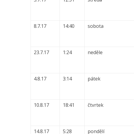
8.7.17
14:40
sobota
23.7.17
1:24
neděle
4.8.17
3:14
pátek
10.8.17
18:41
čtvrtek
14.8.17
5:28
pondělí