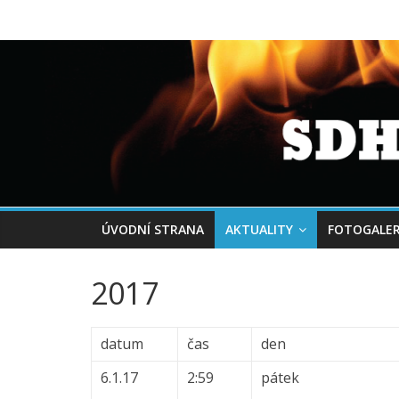
ÚVODNÍ STRANA
AKTUALITY
FOTOGALER
2017
datum
čas
den
6.1.17
2:59
pátek