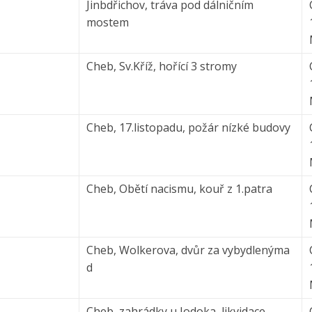
Jinbdřichov, tráva pod dálničním
mostem
Cheb, Sv.Kříž, hořící 3 stromy
Cheb, 17.listopadu, požár nízké budovy
Cheb, Obětí nacismu, kouř z 1.patra
Cheb, Wolkerova, dvůr za vybydlenýma
d
Cheb, zahrádky u Jodoka, likvidace