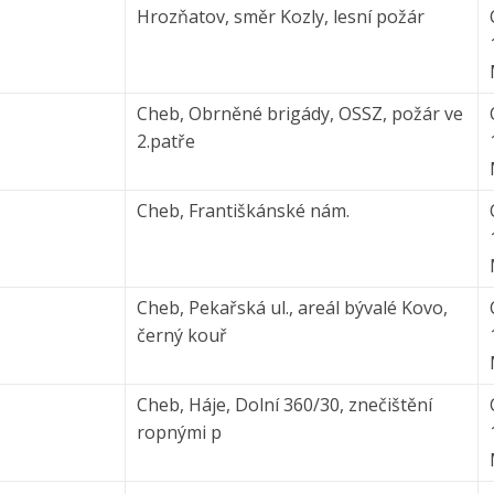
Hrozňatov, směr Kozly, lesní požár
Cheb, Obrněné brigády, OSSZ, požár ve
2.patře
Cheb, Františkánské nám.
Cheb, Pekařská ul., areál bývalé Kovo,
černý kouř
Cheb, Háje, Dolní 360/30, znečištění
ropnými p