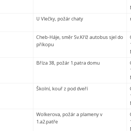
U Vlečky, požár chaty
Cheb-Háje, směr Sv.Kříž autobus sjel do
příkopu
Bříza 38, požár 1.patra domu
Školní, kouř z pod dveří
Wolkerova, požár a plameny v
1.a2.patře