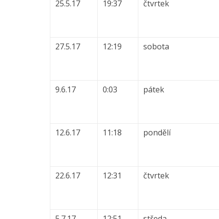
25.5.17
19:37
čtvrtek
27.5.17
12:19
sobota
9.6.17
0:03
pátek
12.6.17
11:18
pondělí
22.6.17
12:31
čtvrtek
5.7.17
12:51
středa