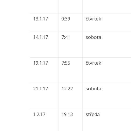
13.1.17
0:39
čtvrtek
14.1.17
7:41
sobota
19.1.17
7:55
čtvrtek
21.1.17
12:22
sobota
1.2.17
19:13
středa