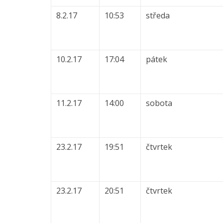
8.2.17
10:53
středa
10.2.17
17:04
pátek
11.2.17
14:00
sobota
23.2.17
19:51
čtvrtek
23.2.17
20:51
čtvrtek